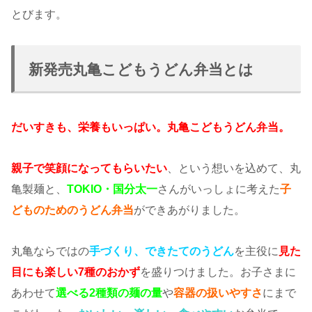
とびます。
新発売丸亀こどもうどん弁当とは
だいすきも、栄養もいっぱい。丸亀こどもうどん弁当。
親子で笑顔になってもらいたい
、という想いを込めて、丸
亀製麺と、
TOKIO・国分太一
さんがいっしょに考えた
子
どものためのうどん弁当
ができあがりました。
丸亀ならではの
手づくり、できたてのうどん
を主役に
見た
目にも楽しい7種のおかず
を盛りつけました。お子さまに
あわせて
選べる2種類の麺の量
や
容器の扱いやすさ
にまで